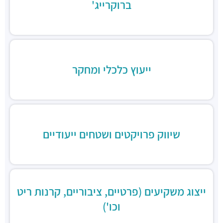
ברוקרייג'
שניצל קומפני
מסעדות ·
דוד בן גוריון 1, בני ברק
קפה קפה
מסעדות ·
דוד בן גוריון 2, רמת גן
Aroma
מסעדות ·
מגדלי ב.ס.ר, בן גוריון 1, רמת גן
ייעוץ כלכלי ומחקר
מסעדה הודית קארילינה
מסעדות ·
הירקון 42, בני ברק
בורגרים
מסעדות ·
כינרת 9, בני ברק
שיווק פרויקטים ושטחים ייעודיים
ייצוג משקיעים (פרטיים, ציבוריים, קרנות ריט
וכו')