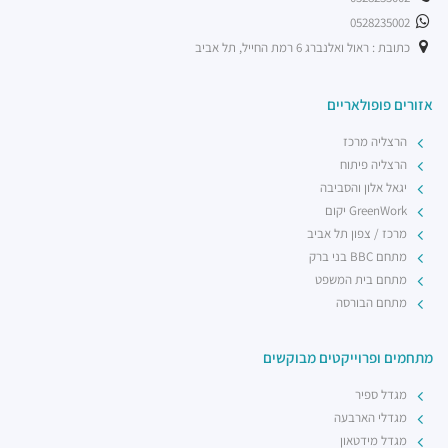
0528235002
כתובת : ראול ואלנברג 6 רמת החייל, תל אביב
אזורים פופולאריים
הרצליה מרכז
הרצליה פיתוח
יגאל אלון והסביבה
GreenWork יקום
מרכז / צפון תל אביב
מתחם BBC בני ברק
מתחם בית המשפט
מתחם הבורסה
מתחמים ופרוייקטים מבוקשים
מגדל ספיר
מגדלי הארבעה
מגדל מידטאון