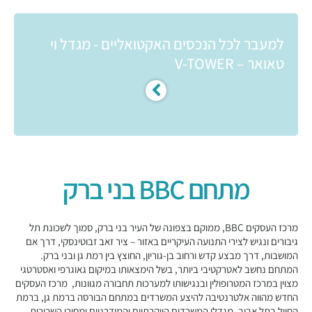
למעבר לכל הנכסים האקטואליים - מגדל וי
טאואר – V-TOWER
מתחם BBC בני ברק
מרכז העסקים BBC, ממוקם בצפונה של העיר בני ברק, סמוך לשכונת תל
גיבורים ונגיש לצירי התנועה העיקריים באזור – ציר זאב זבוטינסקי, דרך אם
המושבות, דרך מבצע קדש ורחוב בן-גוריון, החוצץ בין רמת גן ובני ברק.
המתחם נחשב לאטרקטיבי ביותר, בשל הימצאותו במיקום גאוגרפי ואסטרטגי
מצוין במרכז המטרופולין ובנגישותו למערכות תחבורה מגוונות, מרכז העסקים
החדש מהווה אלטרנטיבה להיצע המשרדים במתחם הבורסה ברמת גן, ברמת
החייל בתל אביב, מגדלי המשרדים היוקרתיים והמודרניים ומחירי השכירות