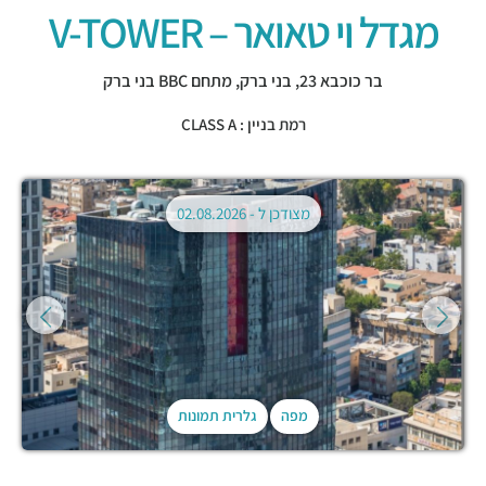
מגדל וי טאואר – V-TOWER
בר כוכבא 23,
בני ברק
,
מתחם BBC בני ברק
רמת בניין : CLASS A
מצודכן ל -
02.08.2026
מפה
גלרית תמונות