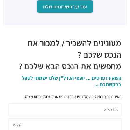
עוד על השירותים שלנו
מסעדה
מסעדות ·
דרך מנחם בגין 35, תל אביב יפו
מוסטאש בע"מ
מסעדות ·
דרך מנחם בגין 27, תל אביב יפו
טאיזו
מעונינים להשכיר / למכור את
מסעדות ·
דרך מנחם בגין 23, תל אביב יפו
מגזינו
הנכס שלכם ?
מסעדות ·
דרך מנחם בגין 21, תל אביב יפו
מחפשים את הנכס הבא שלכם ?
ביסטרו התחנה
מסעדות ·
דרך מנחם בגין 44, תל אביב יפו
Lucy Ethiopian Restaurant
השאירו פרטים ... יועצי הנדל"ן שלנו ישמחו לטפל
בבקשתכם ...
מסעדות ·
מנחם בגין 46, תל אביב יפו
מזנון עופרה
השירות כרוך בתשלום עמלת תיווך בסך חודש שכ״ד (כולל) פלוס מע״מ
מסעדות ·
דרך מנחם בגין 158, תל אביב יפו
Aroma
מסעדות ·
3QGV+CG תל אביב יפו