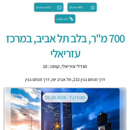
share mail
share WA
copy url
700 מ"ר, בלב תל אביב, במרכז
עזריאלי
מגדלי עזריאלי, קומה : 10
דרך מנחם בגין 132,
תל אביב יפו
,
דרך מנחם בגין
מצודכן ל -
02.08.2026