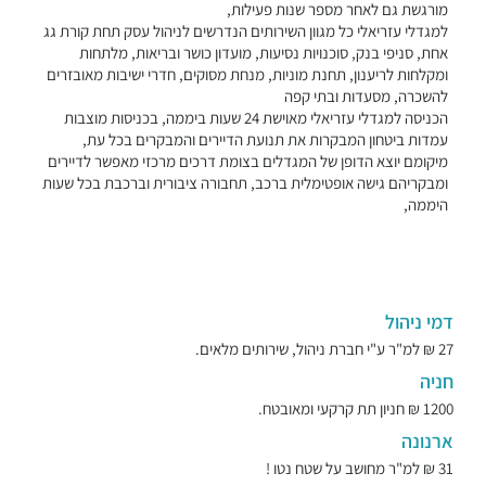
מורגשת גם לאחר מספר שנות פעילות,
למגדלי עזריאלי כל מגוון השירותים הנדרשים לניהול עסק תחת קורת גג
אחת, סניפי בנק, סוכנויות נסיעות, מועדון כושר ובריאות, מלתחות
ומקלחות לריענון, תחנת מוניות, מנחת מסוקים, חדרי ישיבות מאובזרים
להשכרה, מסעדות ובתי קפה
הכניסה למגדלי עזריאלי מאוישת 24 שעות ביממה, בכניסות מוצבות
עמדות ביטחון המבקרות את תנועת הדיירים והמבקרים בכל עת,
מיקומם יוצא הדופן של המגדלים בצומת דרכים מרכזי מאפשר לדיירים
ומבקריהם גישה אופטימלית ברכב, תחבורה ציבורית וברכבת בכל שעות
היממה,
דמי ניהול
27 ₪ למ"ר ע"י חברת ניהול, שירותים מלאים.
חניה
1200 ₪ חניון תת קרקעי ומאובטח.
ארנונה
31 ₪ למ"ר מחושב על שטח נטו !