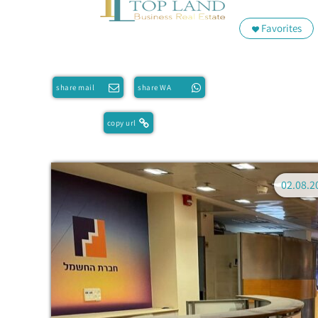
Favorites
share mail
share WA
copy url