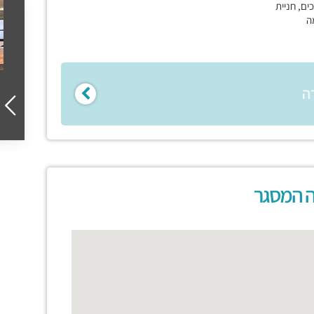
ים, חניית
ה
ה
ה המסגר