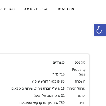
עמוד הבית
משרדים למכירה
משרדים ל
פתח סרגל נגישות
סוג נכס
משרדים
Property
Size
716 מ"ר
השכרה
85 ₪ בגמר דורש שיפוץ
שרות׳ הניהול
16 ₪ ע"י חברת ניהול, שירותים מלאים.
ארנונה:
31 ₪ מחושב על הנטו!
חניה
750 ₪ חניון תת קרקעי ומאובטח.