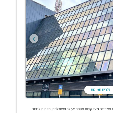
גלרית תמונות
ור ומרשים, 7000 מ"ר בנוי, חמש קומות משרדים מעל קומת מסחר פעילה ומאוכלסת. חזיתית לרחוב