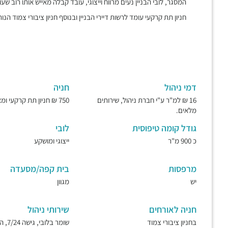
המסגר, לובי הבניין נעים מרווח וייצוגי, עובד קבלה מאייש אותו רוב שע
חניון תת קרקעי עומד לרשות דיירי הבניין ובנוסף חניון ציבורי צמוד הנותן
דמי ניהול
חניה
16 ₪ למ"ר ע"י חברת ניהול, שירותים
750 ₪ חניון תת קרקעי ומאובטח.
מלאים.
גודל קומה טיפוסית
לובי
כ 900 מ"ר
ייצוגי ומושקע
מרפסות
בית קפה/מסעדה
יש
מגוון
חניה לאורחים
שירותי ניהול
בחניון ציבורי צמוד
שומר בל