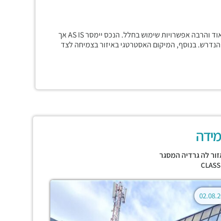
בבניין ייחודי ועצמאי, קומה שלמה מתוך חמש, פוטנציאל גדול מאוד והרבה אפשרויות שימוש בחלל. הנכס יימסר AS IS אך
הנדרש. בנוסף, המיקום האסטרטגי באיזור בצמיחה לצד
מידה
זור לה גרדיה המסגר