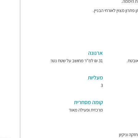
ות היממה.
 פתרון מצוין לאורחי הבניין.
ארנונה
31 ₪ למ"ר מחושב על שטח נטו!
מעליות
3
קומה מסחרית
מרכזית ופעילה מאוד
ובי, גישה 7/24, החזקה וניקיון