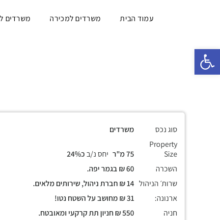
עמוד הבית
משרדים למכירה
משרדים ל
פתח סרגל נגישות
סוג נכס
משרדים
Property
Size
75 מ"ר
יחס נ/ב
כ24%
השכרה
60 ₪ בגמר יפה.
שרות׳ הניהול
14 ₪ חברת ניהול, שירותים מלאים.
ארנונה:
31 ₪ מחושב על השטח נטו!
חניה
550 ₪ חניון תת קרקעי ומאובטח.