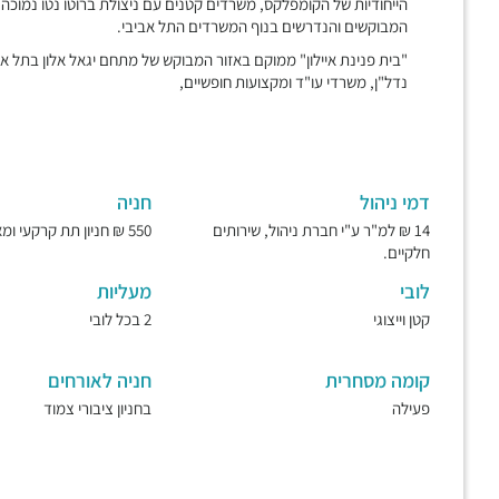
הייחודיות של הקומפלקס, משרדים קטנים עם ניצולת ברוטו נטו נמוכה ו
המבוקשים והנדרשים בנוף המשרדים התל אביבי.
"בית פנינת איילון" ממוקם באזור המבוקש של מתחם יגאל אלון בתל אביב
נדל"ן, משרדי עו"ד ומקצועות חופשיים,
דמי ניהול
חניה
14 ₪ למ"ר ע"י חברת ניהול, שירותים
550 ₪ חניון תת קרקעי ומאובטח.
חלקיים.
לובי
מעליות
קטן וייצוגי
2 בכל לובי
קומה מסחרית
חניה לאורחים
פעילה
בחניון ציבורי צמוד