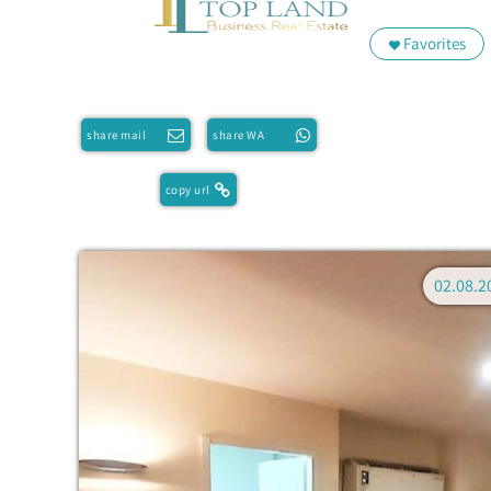
Favorites
share mail
share WA
copy url