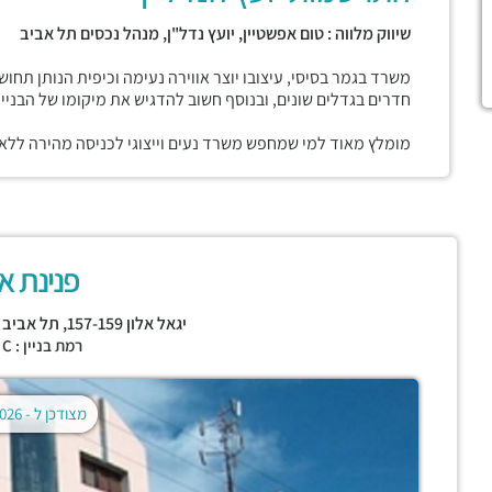
שיווק מלווה : טום אפשטיין, יועץ נדל"ן, מנהל נכסים תל אביב
משרד בגמר בסיסי, עיצובו יוצר אווירה נעימה וכיפית הנותן תחו
חדרים בגדלים שונים, ובנוסף חשוב להדגיש את מיקומו של הבניין
מומלץ מאוד למי שמחפש משרד נעים וייצוגי לכניסה מהירה ללא ע
פנינת אי
יגאל אלון 157-159,
תל אביב י
רמת בניין : CLASS C
מצודכן ל -
02.08.2026