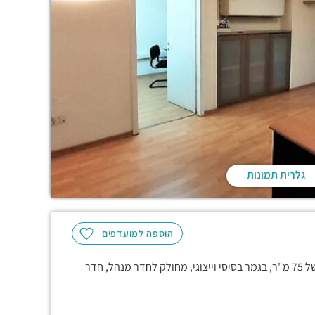
גלרית תמונות
הוספה למועדפים
במיקום מרכזי ופעיל, בבניין שמור ומטופתח, משרד בגודל שטח של 75 מ"ר, בגמר בסיסי וייצוגי, מחולק לחדר מנהל, חדר