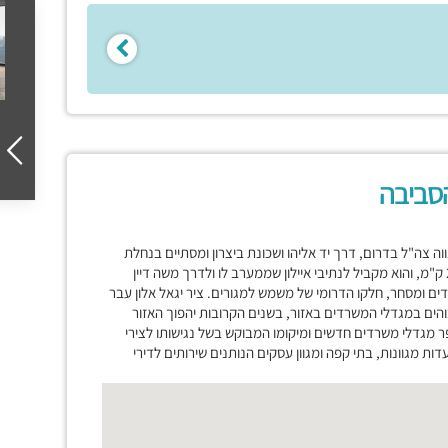
הסביבה
וה צה"ל בדרום, דרך יד אליהו ושכונת ביצרון ומסתיים בנחלת
יצחק בצפון. סמוך למחלף הרכבת בנתיבי איילון, אורכו של הרחוב הוא 2.9 ק"מ, והוא מקביל לנתיבי איילון שממערב לו ולדרך משה דיין
רדים ומסחר, חלקו הדרומי של משמש למגורים. ציר יגאל אלון עבר
הים במגדלי המשרדים באזור, בשנים הקרובות יהפוך האזור
מגדלי משרדים חדשים ומיקומו המבוקש בשל נגישותו לצירי
ת מגוונות, בתי קפה ומגוון עסקים הנותנים שירותים לדירי