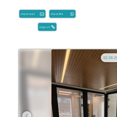
share mail
share WA
copy url