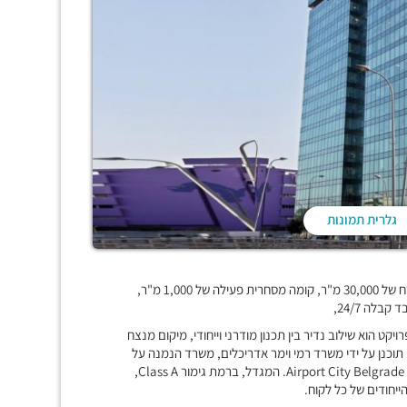
גלרית תמונות
"מגדל אלקטרה סיטי" פרויקט חדשני ומודרני, 29 קומות משרדים בשטח של 30,000 מ"ר, קומה מסחרית פעילה של 1,000 מ"ר,
ט הוא שילוב נדיר בין תכנון מודרני וייחודי, מיקום מנצח
תוכנן על ידי משרד רמי וימר אדריכלים, משרד הנמנה על
המובילים בישראל, זוכה פרס The Best Project Award עבור פרויקט Airport City Belgrade. המגדל, ברמת גימור Class A,
חודים של כל לקוח.