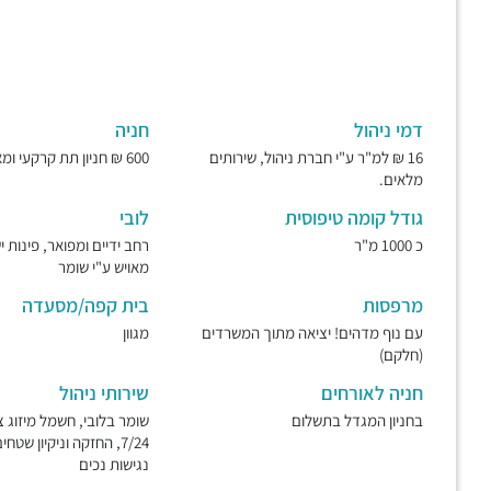
דמי ניהול
חניה
16 ₪ למ"ר ע"י חברת ניהול, שירותים
600 ₪ חניון תת קרקעי ומאובטח.
מלאים.
גודל קומה טיפוסית
לובי
כ 1000 מ"ר
רחב ידיים ומפואר, פינות 
מאויש ע"י שומר
מרפסות
בית קפה/מסעדה
עם נוף מדהים! יציאה מתוך המשרדים
מגוון
(חלקם)
חניה לאורחים
שירותי ניהול
בחניון המגדל בתשלום
שומר בלובי, חשמל מיזוג צ
7/24, החזקה וניקיון שטחי
נגישות נכים