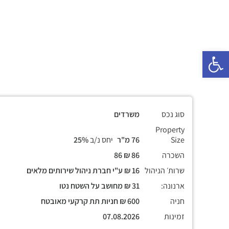
פתח סרגל נגישות
סוג נכס
משרדים
Property
Size
76 מ"ר
יחס נ/ב
25%
השכרה
86 ₪ 86
שרות׳ הניהול
16 ₪ ע"י חברת ניהול שירותים מלאים
ארנונה:
31 ₪ מחושב על השטח נטו
חניה
600 ₪ חניות תת קרקעי מאובטח
זמינות
07.08.2026