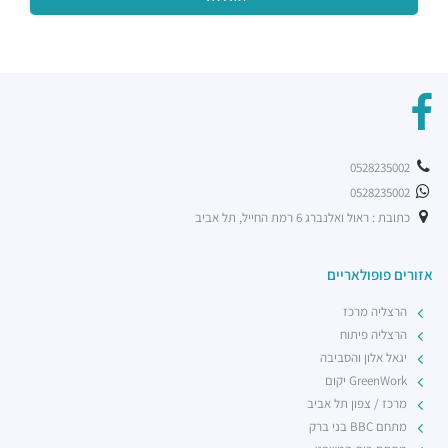
0528235002
0528235002
כתובת : ראול ואלנברג 6 רמת החייל, תל אביב
אזורים פופולאריים
הרצליה מרכז
הרצליה פיתוח
יגאל אלון והסביבה
GreenWork יקום
מרכז / צפון תל אביב
מתחם BBC בני ברק