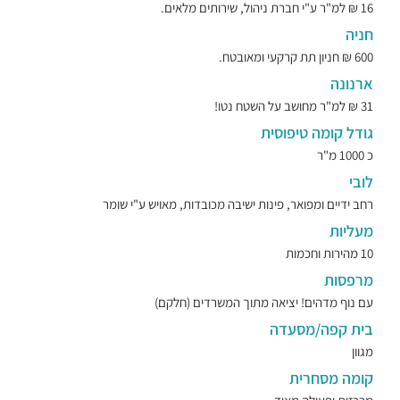
16 ₪ למ"ר ע"י חברת ניהול, שירותים מלאים.
חניה
600 ₪ חניון תת קרקעי ומאובטח.
ארנונה
31 ₪ למ"ר מחושב על השטח נטו!
גודל קומה טיפוסית
כ 1000 מ"ר
לובי
רחב ידיים ומפואר, פינות ישיבה מכובדות, מאויש ע"י שומר
מעליות
10 מהירות וחכמות
מרפסות
עם נוף מדהים! יציאה מתוך המשרדים (חלקם)
בית קפה/מסעדה
מגוון
קומה מסחרית