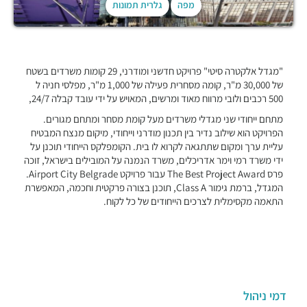
מפה
גלרית תמונות
"מגדל אלקטרה סיטי" פרויקט חדשני ומודרני, 29 קומות משרדים בשטח
של 30,000 מ"ר, קומה מסחרית פעילה של 1,000 מ"ר, מפלסי חניה ל
500 רכבים ולובי מרווח מאוד ומרשים, המאויש על ידי עובד קבלה 24/7,
מתחם ייחודי שני מגדלי משרדים מעל קומת מסחר ומתחם מגורים.
הפרויקט הוא שילוב נדיר בין תכנון מודרני וייחודי, מיקום מנצח המבטיח
עליית ערך ומקום שתתגאה לקרוא לו בית. הקומפלקס הייחודי תוכנן על
ידי משרד רמי וימר אדריכלים, משרד הנמנה על המובילים בישראל, זוכה
פרס The Best Project Award עבור פרויקט Airport City Belgrade.
המגדל, ברמת גימור Class A, תוכנן בצורה פרקטית וחכמה, המאפשרת
התאמה מקסימלית לצרכים הייחודים של כל לקוח.
דמי ניהול