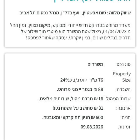
שיווק מלווה : טום אפשטיין, יועץ נדל"ן, מנהל נכסים תל אביב
משרד מרוהט בפרויקט חדש ייחודי ומבוקש, מיקום מצוין, זמין החל
מ 01/04/2023, ניצול שטח המשרד הוא מיטבי תוך שילוב של
חדרים בגדלים שונים, בניין יוקרתי. עסקה שאסור לפספס!
סוג נכס
משרדים
Property
Size
76 מ"ר
יחס נ/ב
כ24%
השכרה
88 ₪ בגמר ייצוגי מרוהט.
שרות׳ הניהול
16 ₪ חברת ניהול, שירותים מלאים.
ארנונה:
31 ₪ מחושב על השטח נטו!
חניה
600 ₪ חניון תת קרקעי ומאובטח.
זמינות
09.08.2026