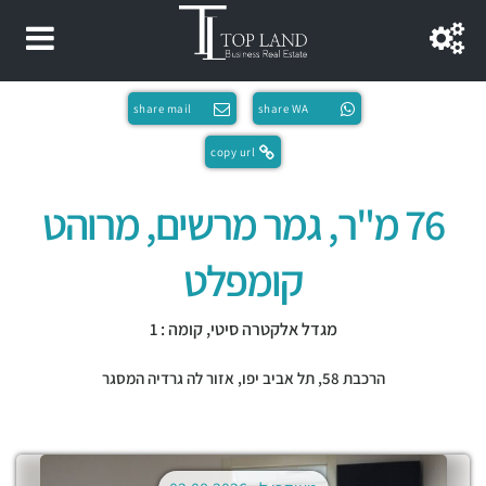
share mail
share WA
copy url
76 מ"ר, גמר מרשים, מרוהט
קומפלט
מגדל אלקטרה סיטי, קומה : 1
הרכבת 58,
תל אביב יפו
,
אזור לה גרדיה המסגר