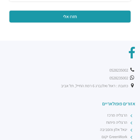
0528235002
0528235002
כתובת : ראול ואלנברג 6 רמת החייל, תל אביב
אזורים פופולאריים
הרצליה מרכז
הרצליה פיתוח
יגאל אלון והסביבה
GreenWork יקום