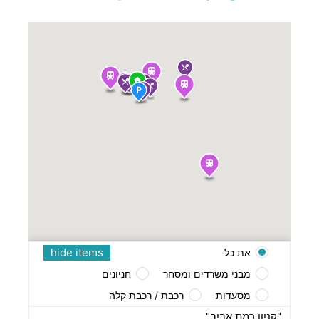
hide items
את כל
מבני משרדים ומסחר
חניונים
מסעדות
רכבת / רכבת קלה
"קניון רמת אביב"