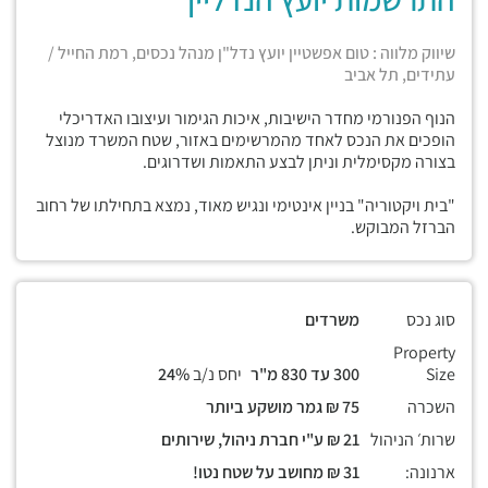
שיווק מלווה : טום אפשטיין יועץ נדל"ן מנהל נכסים, רמת החייל /
עתידים, תל אביב
הנוף הפנורמי מחדר הישיבות, איכות הגימור ועיצובו האדריכלי
הופכים את הנכס לאחד מהמרשימים באזור, שטח המשרד מנוצל
בצורה מקסימלית וניתן לבצע התאמות ושדרוגים.
"בית ויקטוריה" בניין אינטימי ונגיש מאוד, נמצא בתחילתו של רחוב
הברזל המבוקש.
סוג נכס
משרדים
Property
Size
300 עד 830 מ"ר
יחס נ/ב
24%
השכרה
75 ₪ גמר מושקע ביותר
שרות׳ הניהול
21 ₪ ע"י חברת ניהול, שירותים
ארנונה:
31 ₪ מחושב על שטח נטו!