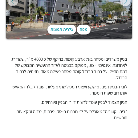
מפה
גלרית תמונות
בניין משרדים ומסחר בעל ארבע קומות בהיקף של כ 4000 מ״ר, ששודרג
לאחרונה, אינטימי וייצוגי, ממוקם בכניסה לאזור התעשייה המבוקש של
רמת החייל, על רחוב הברזל קומת מסחר פעילה מאוד, חזיתית לרחוב
הברזל.
לובי הבניין נעים, מושקע וייצוגי המכיל שתי מעליות ועובד קבלה המאייש
אותו רוב שעות היממה.
חניון הצמוד לבניין עומד לרשות דיירי הבניין ואורחיהם.
״בית ויקטוריה״ מאוכלס על ידי חברות הייטק, פרסום, מדיה ומקצועות
חופשיים.