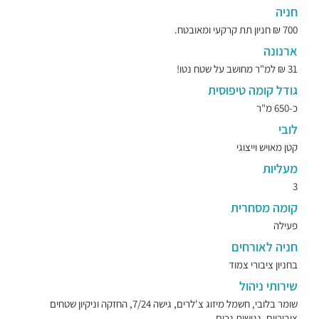
חניה
700 ₪ חניון תת קרקעי ומאובטח.
ארנונה
31 ₪ למ"ר מחושב על שטח נטו!
גודל קומה טיפוסית
כ-650 מ"ר
לובי
קטן מאויש וייצוגי
מעליות
3
קומה מסחרית
פעילה
חניה לאורחים
בחניון ציבורי צמוד
שירותי ניהול
שומר בלובי, חשמל מיזוג צ'לרים, גישה 7/24, החזקה וניקיון שטחים
ציבוריים, נגישות נכים