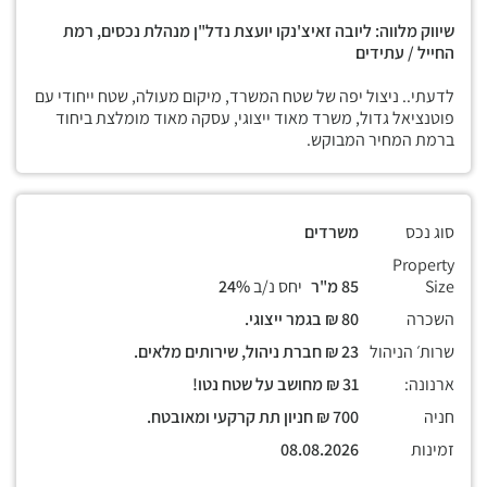
שיווק מלווה: ליובה זאיצ'נקו יועצת נדל"ן מנהלת נכסים, רמת
החייל / עתידים
לדעתי.. ניצול יפה של שטח המשרד, מיקום מעולה, שטח ייחודי עם
פוטנציאל גדול, משרד מאוד ייצוגי, עסקה מאוד מומלצת ביחוד
ברמת המחיר המבוקש.
סוג נכס
משרדים
Property
Size
85 מ"ר
יחס נ/ב
24%
השכרה
80 ₪ בגמר ייצוגי.
שרות׳ הניהול
23 ₪ חברת ניהול, שירותים מלאים.
ארנונה:
31 ₪ מחושב על שטח נטו!
חניה
700 ₪ חניון תת קרקעי ומאובטח.
זמינות
08.08.2026