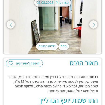
מצודכן ל -
02.08.2026
מפה
גלרית תמונות
תאור הנכס
הוספה למועדפים
ברחוב הנחושת ברמת החייל, בבניין משרדים ומסחר חדיש, מכובד
ואינטימי, זמין לכניסה מיידית! משרד ייצוגי בשטח של 85 מ"ר,
קומה חמישית, גמר מאוד יפה עם רצפת פרקט, חלוקה חכמה
וניצול מיטבי של השטח, מומלץ מאוד!
התרשמות יועץ הנדליין