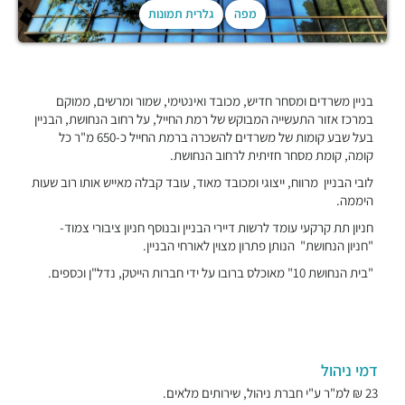
מפה
גלרית תמונות
בניין משרדים ומסחר חדיש, מכובד ואינטימי, שמור ומרשים, ממוקם
במרכז אזור התעשייה המבוקש של רמת החייל, על רחוב הנחושת, הבניין
בעל שבע קומות של משרדים להשכרה ברמת החייל כ-650 מ"ר כל
קומה, קומת מסחר חזיתית לרחוב הנחושת.
לובי הבניין מרווח, ייצוגי ומכובד מאוד, עובד קבלה מאייש אותו רוב שעות
היממה.
חניון תת קרקעי עומד לרשות דיירי הבניין ובנוסף חניון ציבורי צמוד-
"חניון הנחושת" הנותן פתרון מצוין לאורחי הבניין.
"בית הנחושת 10" מאוכלס ברובו על ידי חברות הייטק, נדל"ן וכספים.
דמי ניהול
23 ₪ למ"ר ע"י חברת ניהול, שירותים מלאים.