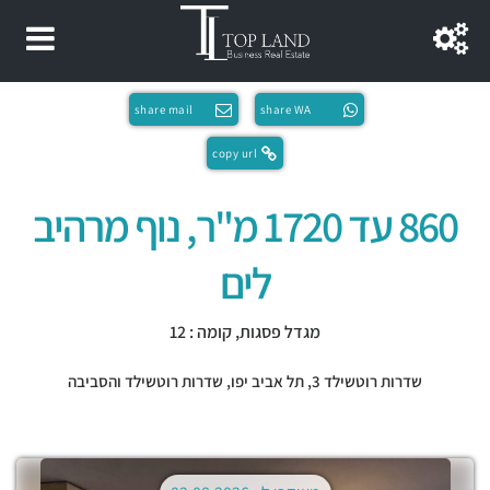
share mail
share WA
copy url
860 עד 1720 מ"ר, נוף מרהיב
לים
מגדל פסגות, קומה : 12
שדרות רוטשילד 3,
תל אביב יפו
,
שדרות רוטשילד והסביבה