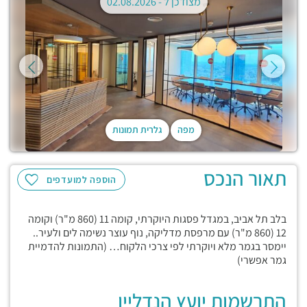
מצודכן ל -
02.08.2026
מפה
גלרית תמונות
תאור הנכס
הוספה למועדפים
בלב תל אביב, במגדל פסגות היוקרתי, קומה 11 (860 מ"ר) וקומה
12 (860 מ"ר) עם מרפסת מדליקה, נוף עוצר נשימה לים ולעיר..
יימסר בגמר מלא ויוקרתי לפי צרכי הלקוח… (התמונות להדמיית
גמר אפשרי)
התרשמות יועץ הנדליין