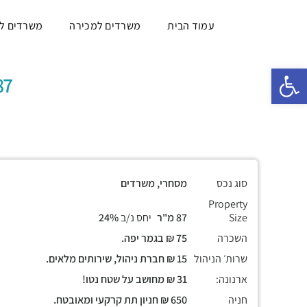
עמוד הבית
משרדים למכירה
משרדים ל
פתח סרגל נגישות
87 מ"ר, קרקע עם כנ
סוג נכס
מסחרי, משרדים
Property
Size
87 מ"ר
יחס נ/ב
24%
השכרה
75 ₪ בגמר יפה.
שרות׳ הניהול
15 ₪ חברת ניהול, שירותים מלאים.
ארנונה:
31 ₪ מחושב על שטח נטו!
חניה
650 ₪ חניון תת קרקעי ומאובטח.