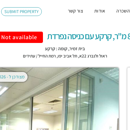
השכרה
אודות
צור קשר
SUBMIT PROPERTY
יסה נפרדת
Not available
בית זמיר, קומה : קרקע
ראול ולנברג 22א,
תל אביב יפו
,
רמת החייל / עתידים
מצודכן ל -
02.08.2026