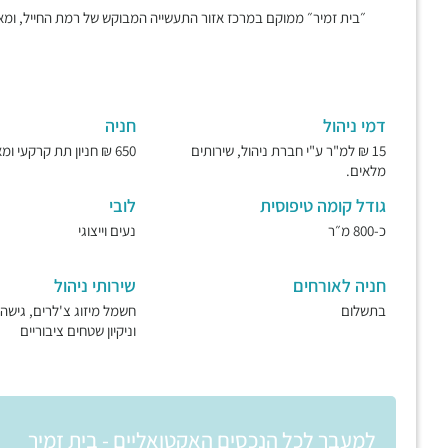
״בית זמיר״ ממוקם במרכז אזור התעשייה המבוקש של רמת החייל, ומאוכ
דמי ניהול
חניה
15 ₪ למ"ר ע"י חברת ניהול, שירותים
650 ₪ חניון תת קרקעי ומאובטח.
מלאים.
גודל קומה טיפוסית
לובי
כ-800 מ״ר
נעים וייצוגי
חניה לאורחים
שירותי ניהול
בתשלום
וניקיון שטחים ציבוריים
למעבר לכל הנכסים האקטואליים - בית זמיר