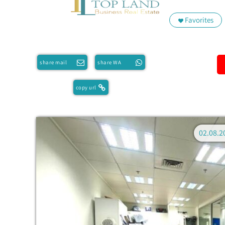
Favorites
share mail
share WA
copy url