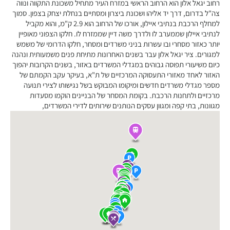
רחוב יגאל אלון הוא הרחוב הראשי במזרח העיר מתחיל משכונת התקווה ונווה
צה"ל בדרום, דרך יד אליהו ושכונת ביצרון ומסתיים בנחלת יצחק בצפון. סמוך
למחלף הרכבת בנתיבי איילון, אורכו של הרחוב הוא 2.9 ק"מ, והוא מקביל
לנתיבי איילון שממערב לו ולדרך משה דיין שממזרח לו. חלקו הצפוני מאופיין
יותר כאזור מסחרי ובו עשרות בניני משרדים ומסחר, חלקו הדרומי של משמש
למגורים. ציר יגאל אלון עבר בשנים האחרונות מתיחת פנים משמעותית ונהנה
כיום משיעורי תפוסה גבוהים במגדלי המשרדים באזור, בשנים הקרובות יהפוך
האזור לאחד מאזורי התעסוקה המרכזיים של ת"א, בעיקר עקב הקמתם של
מספר מגדלי משרדים חדשים ומיקומו המבוקש בשל נגישותו לצירי תנועה
מרכזיים ולתחנות הרכבת. בקומת המסחר של הבניינים הוקמו מסעדות
מגוונות, בתי קפה ומגוון עסקים הנותנים שירותים לדירי המשרדים,