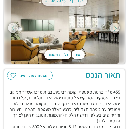
מצודכן ל -
02.08.2026
מפה
גלרית תמונות
תאור הנכס
הוספה למועדפים
455 מ"ר, ברמת מעטפת, קומה רביעית, בבית מרכז אשדר ממוקם
באזור העסקים המבוקש של מתחם יגאל אלון בתל אביב, על רחוב
יגאל אלון, מבנה המשרד מלבני וקל לתכנון, הקומה מוארת ללא
עמודים עם מפתחים גדולים, כרגע בשלב מעטפת. התכנון והעיצוב
והריהוט יבוצע לפי דרישת הלקוח (התמונות המוצגות הינן לצורך
הדמיה בלבד),
בנוסף… מוצמדות לשטח 8-12 חניות בעלות של 800 ש"ח לחניה,