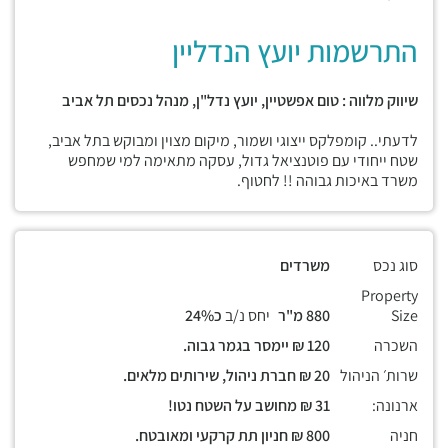
התרשמות יועץ הנדליין
שיווק מלווה : טום אפשטיין, יועץ נדל"ן, מנהל נכסים תל אביב
לדעתי.. קומפלקס ייצוגי ושמור, מיקום מצוין ומבוקש בתל אביב,
שטח ייחודי עם פוטנציאל גדול, עסקה מתאימה למי שמחפש
משרד באיכות גבוהה !! לחטוף.
סוג נכס
משרדים
Property
Size
880 מ"ר
יחס נ/ב
כ24%
השכרה
120 ₪ יימסר בגמר גבוה.
שרות׳ הניהול
20 ₪ חברת ניהול, שירותים מלאים.
ארנונה:
31 ₪ מחושב על השטח נטו!
חניה
800 ₪ חניון תת קרקעי ומאובטח.