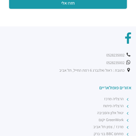
0528235002
0528235002
כתובת : ראול ואלנברג 6 רמת החייל, תל אביב
אזורים פופולאריים
הרצליה מרכז
הרצליה פיתוח
יגאל אלון והסביבה
GreenWork יקום
מרכז / צפון תל אביב
מתחם BBC בני ברק