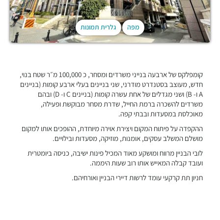
מפה
גלרית תמונות
קומפלקס של ארבעה בנייני משרדים ומסחר, כ 100,000 מ״ר שטח בנוי,
חדש, מעוצב בסטנדרט מודרני, שני בניינים בעלי ארבע קומות (בניינים
A ו- B) ושני מגדלים של אחת עשרה קומות (בניינים C ו- D) ובהם
משרדים להשכרה ברמת החייל, שדרת מסחר מבוקשת ופעילה,
מאוכלסת במסעדות ובבתי קפה.
ההקפדה על פיתוח המקום ויצירת אוירה מיוחדת, ההופכים אותו למקום
מושלם המשלב עסקים, אומנות, מוזיקה, מסעדות ובילויים.
לובי הבניין מרווח ומושקע מאוד המכיל פינות ישיבה, כניסה ביומטרית
ועובד קבלה המאייש אותו רוב שעות היממה.
חניון תת קרקעי עומד לרשות דיירי הבניין ואורחיהם.