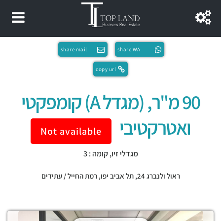
share mail
share WA
copy url
90 מ"ר, (מגדל A) קומפקטי
ואטרקטיבי
Not available
מגדלי זיו, קומה : 3
ראול ולנברג 24,
תל אביב יפו
,
רמת החייל / עתידים