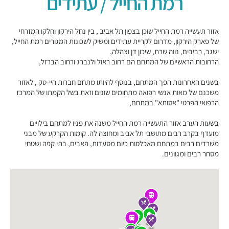
רמת החייל / עתידים
אזור תעשייה רמת החייל שוכן בצפון תל אביב , בין נחל הירקון וחלקו המזרחי
של פארק הירקון, מדרום לקריית עתידים ומשיק לשכונות המגורים רמת החייל,
ישגב, רביבים, נווה שרת, שיכון דן וצהלה,
הרחובות הראשיים של המתחם הם רחוב ראול ולנברג ורחוב הברזל,
בשנים האחרונות הפך המתחם, בנוסף להיותו מתחם חברות היי-טק , לאזור
משכנם של מאות אנשי רפואה מתחומים שונים וזאת בשל הקמתו של המרכז
הרפואי הפרטי "אסותא" במתחם,
בשעות הערב אזור התעשייה רמת החייל משנה את פניו למתחם בילויים
מועדף בקרב רבים מתושבי תל אביב ומחוצה לה. קומות הקרקע של מבני
משרדים רבים במתחם מאכלסות כיום מסעדות, פאבים, בתי קפה ושטחי
מסחר רבים ומגוונים.