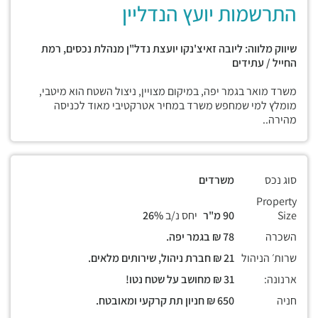
התרשמות יועץ הנדליין
שיווק מלווה: ליובה זאיצ'נקו יועצת נדל"ן מנהלת נכסים, רמת
החייל / עתידים
משרד מואר בגמר יפה, במיקום מצויין, ניצול השטח הוא מיטבי,
מומלץ למי שמחפש משרד במחיר אטרקטיבי מאוד לכניסה
מהירה..
סוג נכס
משרדים
Property
Size
90 מ"ר
יחס נ/ב
26%
השכרה
78 ₪ בגמר יפה.
שרות׳ הניהול
21 ₪ חברת ניהול, שירותים מלאים.
ארנונה:
31 ₪ מחושב על שטח נטו!
חניה
650 ₪ חניון תת קרקעי ומאובטח.