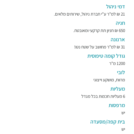
דמי ניהול
21 ₪ למ"ר ע"י חברת ניהול, שירותים מלאים.
חניה
650 ₪ חניון תת קרקעי ומאובטח.
ארנונה
31 ₪ למ"ר מחושב על שטח נטו!
גודל קומה טיפוסית
1200 מ"ר
לובי
מרווח, מושקע וייצוגי
מעליות
6 מעליות חכמות בכל מגדל
מרפסות
יש
בית קפה/מסעדה
יש