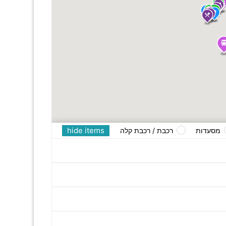
hide items
מסעדות
רכבת / רכבת קלה