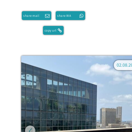
share mail
share WA
copy url