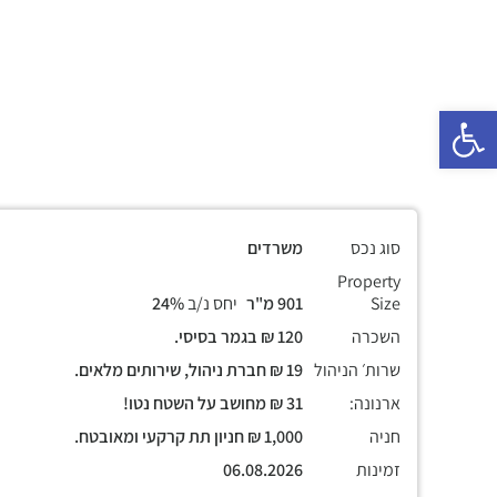
פתח סרגל נגישות
סוג נכס
משרדים
Property
Size
901 מ"ר
יחס נ/ב
24%
השכרה
120 ₪ בגמר בסיסי.
שרות׳ הניהול
19 ₪ חברת ניהול, שירותים מלאים.
ארנונה:
31 ₪ מחושב על השטח נטו!
חניה
1,000 ₪ חניון תת קרקעי ומאובטח.
זמינות
06.08.2026