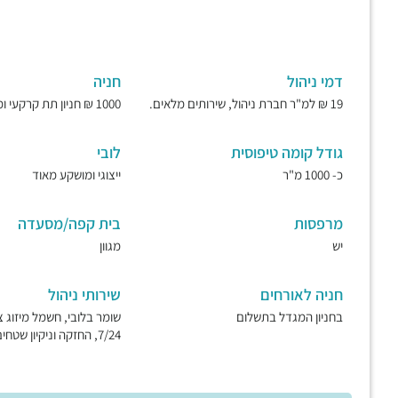
דמי ניהול
חניה
19 ₪ למ"ר חברת ניהול, שירותים מלאים.
1000 ₪ חניון תת קרקעי ומאובטח.
גודל קומה טיפוסית
לובי
כ- 1000 מ"ר
ייצוגי ומושקע מאוד
מרפסות
בית קפה/מסעדה
יש
מגוון
חניה לאורחים
שירותי ניהול
בחניון המגדל בתשלום
שומר בלובי, חשמל מיזוג צ
7/24, החזקה וניקיון שטחים ציבוריים