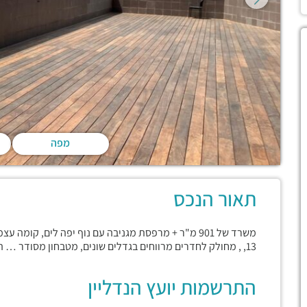
מפה
תאור הנכס
משרד של 901 מ"ר + מרפסת מגניבה עם נוף יפה לים, קומה
13, , מחולק לחדרים מרווחים בגדלים שונים, מטבחון מסודר … הנכס דורש ריענון ושדרוג.
התרשמות יועץ הנדליין