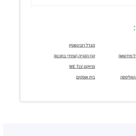
מגדל רובינשטיין
קרן הקריה (עתידי בתכנון)
פרויקט WE TLV
-האליפסה
בית אופקים