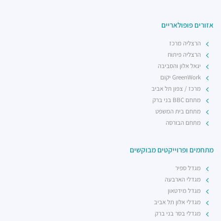
מדיום רייר
מסעדות ·
החילזון 5, רמת גן
אזורים פופולאריים
רשת בתי הקפה אילן'ס
מסעדות ·
דרך מנחם בגין 7, רמת גן
הרצליה מרכז
הרצליה פיתוח
יגאל אלון והסביבה
GreenWork יקום
מרכז / צפון תל אביב
מתחם BBC בני ברק
מתחם בית המשפט
מתחם הבורסה
מתחמים ופרוייקטים מבוקשים
מגדל ספיר
מגדלי הארבעה
מגדל מידטאון
מגדלי אלון תל אביב
מגדלי בסר בני ברק