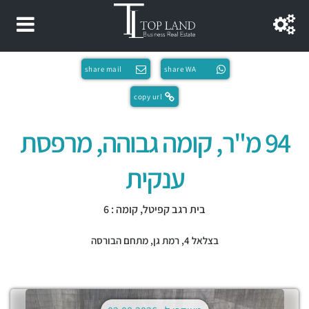
share mail
share WA
copy url
94 מ"ר, קומה גבוהה, מרפסת
ענקית
בית רגב קפיטל, קומה : 6
בצלאל 4,
רמת גן
,
מתחם הבורסה