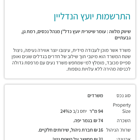
התרשמות יועץ הנדליין
שיווק מלווה : עומר שיטרית יועץ נדל"ן מנהל נכסים, רמת גן,
גבעתיים
משרד אשר מוכן לעבודה מידית, עיצובו יוצר אווירה נעימה, ניצול
שטח המשרד הוא מיטבי תוך שילוב של חדרים בגדלים שונים ואופן
ספייס מכובד, מומלץ למי שמחפש משרד נעים עם מרפסת גדולה
לכניסה מהירה ללא עלויות נוספות.
סוג נכס
משרדים
Property
Size
94 מ"ר
יחס נ/ב
כ24%
השכרה
74 ₪ בגמר יפה.
שרות׳ הניהול
16 ₪ חברת ניהול, שירותים חלקיים.
ארנונה:
31 ₪ מחושב על השטח נטו!