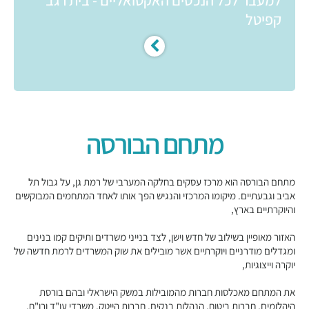
למעבר לכל הנכסים האקטואליים - בית רגב
קפיטל
מתחם הבורסה
מתחם הבורסה הוא מרכז עסקים בחלקה המערבי של רמת גן, על גבול תל
אביב וגבעתיים. מיקומו המרכזי והנגיש הפך אותו לאחד המתחמים המבוקשים
והיוקרתיים בארץ,
האזור מאופיין בשילוב של חדש וישן, לצד בנייני משרדים ותיקים קמו בנינים
ומגדלים מודרניים ויוקרתיים אשר מובילים את שוק המשרדים לרמת חדשה של
יוקרה וייצוגיות,
את המתחם מאכלסות חברות מהמובילות במשק הישראלי ובהם בורסת
היהלומים, חברות ביטוח, הנהלות בנקים, חברות הייטק, משרדי עו"ד ורו"ח,