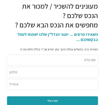
טאיזו
מעונינים להשכיר / למכור את
מסעדות ·
דרך מנחם בגין 23, תל אביב יפו
מגזינו
הנכס שלכם ?
מסעדות ·
דרך מנחם בגין 21, תל אביב יפו
מחפשים את הנכס הבא שלכם ?
ביסטרו התחנה
מסעדות ·
דרך מנחם בגין 44, תל אביב יפו
Lucy Ethiopian Restaurant
השאירו פרטים ... יועצי הנדל"ן שלנו ישמחו לטפל
בבקשתכם ...
מסעדות ·
מנחם בגין 46, תל אביב יפו
מזנון עופרה
השירות כרוך בתשלום עמלת תיווך בסך חודש שכ״ד (כולל) פלוס מע״מ
מסעדות ·
דרך מנחם בגין 158, תל אביב יפו
Aroma
מסעדות ·
3QGV+CG תל אביב יפו