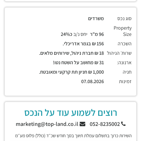
סוג נכס
משרדים
Property
Size
96 מ"ר
יחס נ/ב
כ24%
השכרה
156 ₪ בגמר אדריכלי.
שרות׳ הניהול
18 ₪ חברת ניהול, שירותים מלאים.
ארנונה:
31 ₪ מחושב על השטח נטו!
חניה
1,000 ₪ חניון תת קרקעי ומאובטח.
זמינות
07.08.2026
רוצים לשמוע עוד על הנכס
marketing@top-land.co.il
052-8235002
השירות כרוך בתשלום עמלת תיווך בסך חודש שכ״ד (כולל) פלוס מע״מ