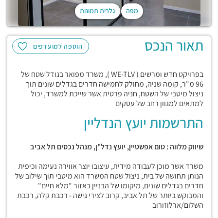
מפה
גלרית תמונות
תאור הנכס
הוספה למועדפים
בפרויקט חדש ומרשים ( WE-TLV ), משרד מפואר בגודל שטח של
96 מ"ר, קומה שניה, מחולק לחמישה חדרים בגדלים שונים תוך
ניצול מיטבי של השטח, חניה פרטית אשר שייכת למשרד, יכול
למתאים למגוון רחב של עסקים
התרשמות יועץ הנדליין
שיווק מלווה : טום אפשטיין, יועץ נדל"ן, מנהל נכסים תל אביב
משרד אשר מוכן לעבודה מידית, עיצובו יוצר אווירה נעימה וכיפית
הנותן תחושה של בית, ניצול שטח המשרד הוא מיטבי תוך שילוב של
חדרים בגדלים שונים, מיקומו של הבניין באזור "מלא חיים"
והמבוקש ביותר של תל אביב, קרוב לצירי גישה - רכבת קלה, רכבת
השלום/ארלוזורוב