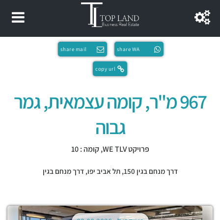
share mail
share WA
copy url
967 מ"ר, קומה עצמאית, גמר
גבוה
פרויקט WE TLV, קומה : 10
דרך מנחם בגין 150,
תל אביב יפו
,
דרך מנחם בגין