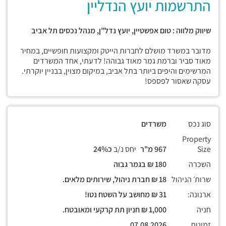
התרשמות יועץ הנדליין
שיווק מלווה : טום אפשטיין, יועץ נדל"ן, מנהל נכסים תל אביב
מדובר במשרד מושלם לחברות הייטק ומקצועות חופשיים, במחיר
מאוד סביר וברמת גמר מאוד גבוהה! לדעתי, אחד המשרדים
המרשימים והיפים ביותר בתל אביב, במיקום מצוין, בבניין יוקרתי.
עסקה שאסור לפספס!
סוג נכס
משרדים
Property
Size
967 מ"ר
יחס נ/ב
כ24%
השכרה
180 ₪ בגמר גבוה
שרות׳ הניהול
18 ₪ חברת ניהול, שירותים מלאים.
ארנונה:
31 ₪ מחושב על השטח נטו!
חניה
1,000 ₪ חניון תת קרקעי ומאובטח.
זמינות
07.08.2026