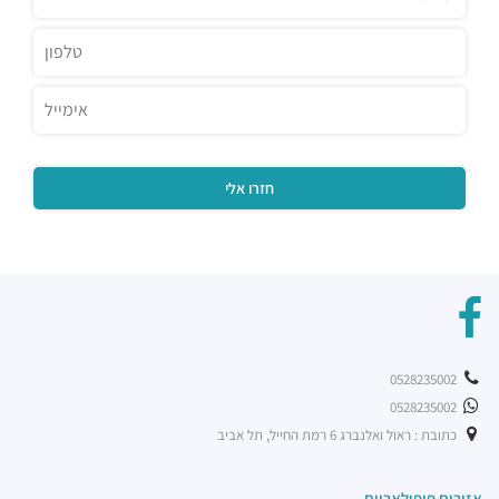
מסעדות ·
3QGV+CG תל אביב יפו
0528235002
0528235002
כתובת : ראול ואלנברג 6 רמת החייל, תל אביב
אזורים פופולאריים