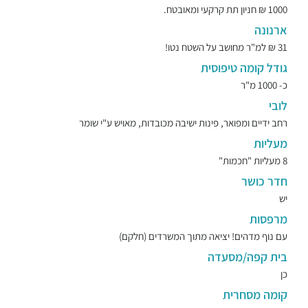
1000 ₪ חניון תת קרקעי ומאובטח.
ארנונה
31 ₪ למ"ר מחושב על השטח נטו!
גודל קומה טיפוסית
כ- 1000 מ"ר
לובי
רחב ידיים ומפואר, פינות ישיבה מכובדות, מאויש ע"י שומר
מעליות
8 מעליות "חכמות"
חדר כושר
יש
מרפסות
עם נוף מדהים! יציאה מתוך המשרדים (חלקם)
בית קפה/מסעדה
כן
קומה מסחרית