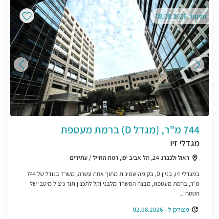
זמינות: 08.08.2026
744 מ"ר, (מגדל D) ברמת מעטפת
מגדלי זיו
ראול ולנברג 24, תל אביב יפו, רמת החייל / עתידים
במגדלי זיו, בניין D, בקומה שמינית מתוך אחת עשרה, משרד בגודל של 744
מ"ר, ברמת מעטפת, מבנה המשרד מלבני וקל לתכנון תוך ניצול מיטבי של
השטח ...
מצודכן ל - 02.08.2026