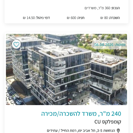
הנכס:
360 מ"ר, משרדים
השכרה:
80 ₪
חניה:
600 ₪
דמי ניהול:
14.50 ₪
זמינות: 08.08.2026
240 מ"ר, משרד להשכרה/מכירה
קומפלקס CU
הנחושת 3-5, תל אביב יפו, רמת החייל / עתידים