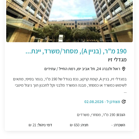
190 מ"ר, (בניין A), מסחר/משרד, יינת...
מגדלי זיו
ראול ולנברג 24, תל אביב יפו, רמת החייל / עתידים
במגדלי זיו, בניין A, קומת קרקע, נכס בגודל של 190 מ"ר, בגמר בסיסי, מתאים
לשימוש כמשרד או כמסחר, מבנה המשרד מלבני וקל לתכנון תוך ניצול מיטבי
...
מצודכן ל - 02.08.2026
הנכס:
190 מ"ר, מסחרי, משרדים
השכרה:
-
חניה:
650 ₪
דמי ניהול:
21 ₪