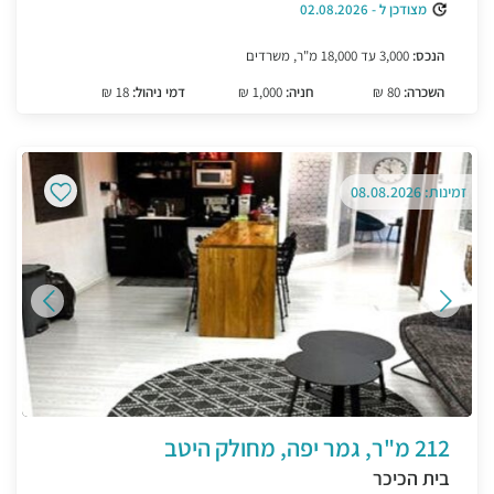
מצודכן ל - 02.08.2026
הנכס:
3,000 עד 18,000 מ"ר, משרדים
השכרה:
80 ₪
חניה:
1,000 ₪
דמי ניהול:
18 ₪
זמינות: 08.08.2026
212 מ"ר, גמר יפה, מחולק היטב
בית הכיכר