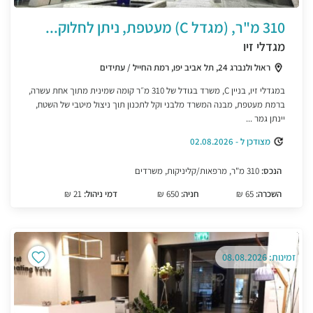
310 מ"ר, (מגדל C) מעטפת, ניתן לחלוק...
מגדלי זיו
ראול ולנברג 24, תל אביב יפו, רמת החייל / עתידים
במגדלי זיו, בניין C, משרד בגודל של 310 מ״ר קומה שמינית מתוך אחת עשרה,
ברמת מעטפת, מבנה המשרד מלבני וקל לתכנון תוך ניצול מיטבי של השטח,
יינתן גמר ...
מצודכן ל - 02.08.2026
הנכס:
310 מ"ר, מרפאות/קליניקות, משרדים
השכרה:
65 ₪
חניה:
650 ₪
דמי ניהול:
21 ₪
זמינות: 08.08.2026