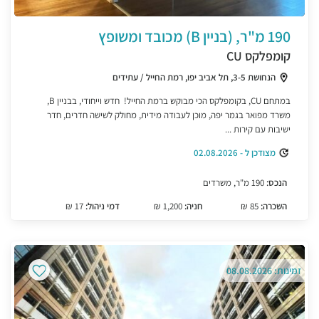
190 מ"ר, (בניין B) מכובד ומשופץ
קומפלקס CU
הנחושת 3-5, תל אביב יפו, רמת החייל / עתידים
במתחם CU, בקומפלקס הכי מבוקש ברמת החייל! חדש וייחודי, בבניין B,
משרד מפואר בגמר יפה, מוכן לעבודה מידית, מחולק לשישה חדרים, חדר
ישיבות עם קירות ...
מצודכן ל - 02.08.2026
הנכס:
190 מ"ר, משרדים
השכרה:
85 ₪
חניה:
1,200 ₪
דמי ניהול:
17 ₪
זמינות: 08.08.2026