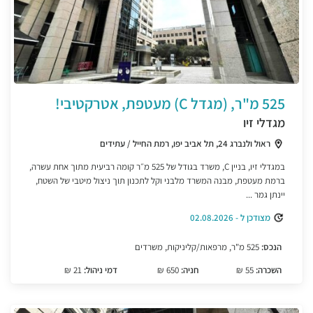
525 מ"ר, (מגדל C) מעטפת, אטרקטיבי!
מגדלי זיו
ראול ולנברג 24, תל אביב יפו, רמת החייל / עתידים
במגדלי זיו, בניין C, משרד בגודל של 525 מ״ר קומה רביעית מתוך אחת עשרה,
ברמת מעטפת, מבנה המשרד מלבני וקל לתכנון תוך ניצול מיטבי של השטח,
יינתן גמר ...
מצודכן ל - 02.08.2026
הנכס:
525 מ"ר, מרפאות/קליניקות, משרדים
השכרה:
55 ₪
חניה:
650 ₪
דמי ניהול:
21 ₪