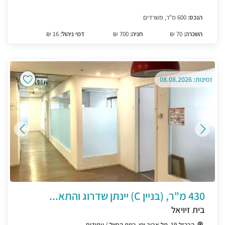
הנכס:
600 מ"ר, משרדים
השכרה:
70 ₪
חניה:
700 ₪
דמי ניהול:
16 ₪
זמינות: 08.08.2026
430 מ"ר, (בניין C) יינתן שדרוג והתא...
בית זיויאל
הברזל 19, תל אביב יפו, רמת החייל / עתידים