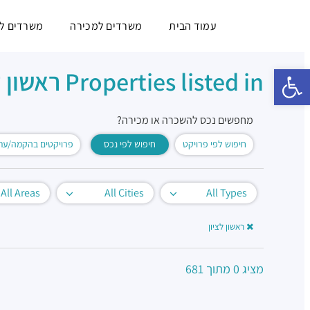
עמוד הבית
משרדים למכירה
משרדים ל
פתח סרגל נגישות
Properties listed in ראשון לציון
מחפשים נכס להשכרה או מכירה?
חיפוש לפי פרויקט
חיפוש לפי נכס
פרויקטים בהקמה/עתי
All Areas
All Cities
All Types
ראשון לציון
מציג
0
מתוך
681