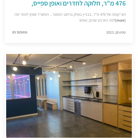
476 מ"ר, חלוקה לחדרים ואופן ספייס,
חצי קומה של 476 מ"ר, בבניין בוטיק ברחוב המסגר.. המשרד שופץ לגמר יפה
לפני כארבע שנים, (אפש
[more]
ספט 18, 2023
BY BDMIN