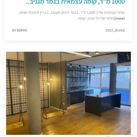
1000 מ"ר, קומה עצמאית בגמר מגניב..
קומה עצמאית של כ 1,000 מ"ר, בגמר הייטק מעוצב, בבניין אינטימי ושמור,
בסיטי של תל אביב, קומה
[more]
ספט 18, 2023
BY BDMIN