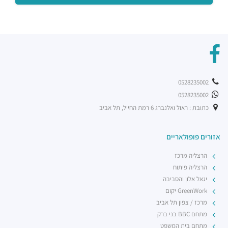
0528235002
0528235002
כתובת : ראול ואלנברג 6 רמת החייל, תל אביב
אזורים פופולאריים
הרצליה מרכז
הרצליה פיתוח
יגאל אלון והסביבה
GreenWork יקום
מרכז / צפון תל אביב
מתחם BBC בני ברק
מתחם בית המשפט