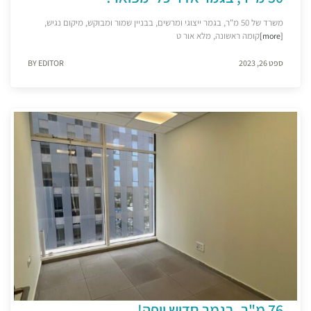
משרד של 50 מ"ר, בגמר ייצוגי ומרשים, בבניין שמור ומבוקש, מיקום נגיש,
קומה ראשונה, מלא אור ט
[more]
ספט 26, 2023
BY EDITOR
76 מ"ר, בגמר חדיש ויפה!