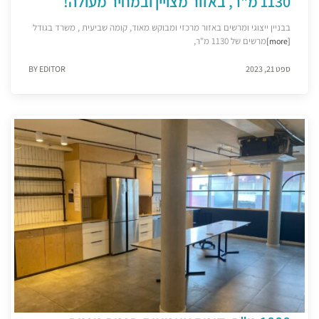
1130 מ"ר, באזור מצויין ובמחיר מעולה!
בבניין ייצוגי ומרשים באזור מרכזי ומבוקש מאוד, קומה שביעית , משרד בגודל
מרשים של 1130 מ"ר,
[more]
ספט 21, 2023
BY EDITOR