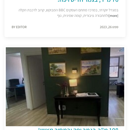
במגדל יוקרתי, במרכז מתחם העסקים BBC המבוקש, קרוב לרכבת הקלה
ולתחבורה ציבורית, קומה שמינית, נוף
[more]
ספט 26, 2023
BY EDITOR
108 מ"ר,בגמר יפה ובמחיר מצויין!