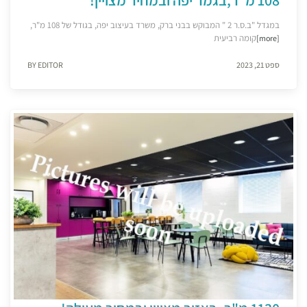
במגדל "ב.ס.ר 2 " המבוקש בבני ברק, משרד בעיצוב יפה, בגודל של 108 מ"ר,
קומה רביעית
[more]
ספט 21, 2023
BY EDITOR